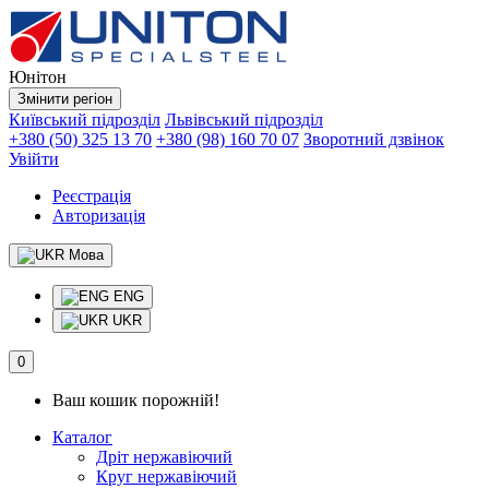
Юнітон
Змінити регіон
Київський підрозділ
Львівський підрозділ
+380 (50) 325 13 70
+380 (98) 160 70 07
Зворотний дзвінок
Увійти
Реєстрація
Авторизація
Мова
ENG
UKR
0
Ваш кошик порожній!
Каталог
Дріт нержавіючий
Круг нержавіючий