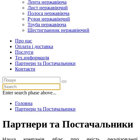
Лента нержавіюча
Лист нержавіючий
Полоса нержавіюча
Рулон нержавіючий
Труба нержавіюча
Шестигранник нержавіючий
Про нас
Оплата і доставка
Послуги
Тех.информацiя
Партнери та Постачальники
Контакти
Enter search phase above...
Головна
Партнери та Постачальники
Партнери та Постачальники
Наша компанія дбає про якість реалізованої