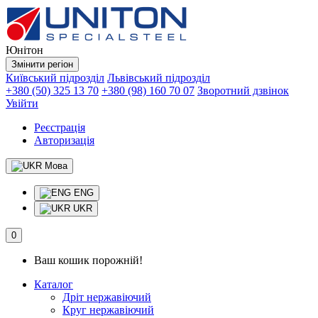
Юнітон
Змінити регіон
Київський підрозділ
Львівський підрозділ
+380 (50) 325 13 70
+380 (98) 160 70 07
Зворотний дзвінок
Увійти
Реєстрація
Авторизація
Мова
ENG
UKR
0
Ваш кошик порожній!
Каталог
Дріт нержавіючий
Круг нержавіючий