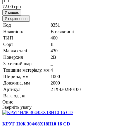
72.00 грн
У кошик
У порівняння
Код
8351
Наявність
В наявності
ТИП
400
Сорт
II
Марка сталi
430
Поверхня
2B
Захисний шар
_
Товщина матеріалу, мм
4
Ширина, мм
1000
Довжина, мм
2000
Артикул
21X4302B0100
Вага од., кг
_
Опис
Зверніть увагу
КРУГ Н/Ж 304/08Х18Н10 16 CD