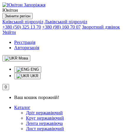
Юнітон
Змінити регіон
Київський підрозділ
Львівський підрозділ
+380 (50) 325 13 70
+380 (98) 160 70 07
Зворотний дзвінок
Увійти
Реєстрація
Авторизація
Мова
ENG
UKR
0
Ваш кошик порожній!
Каталог
Дріт нержавіючий
Круг нержавіючий
Лента нержавіюча
Лист нержавіючий