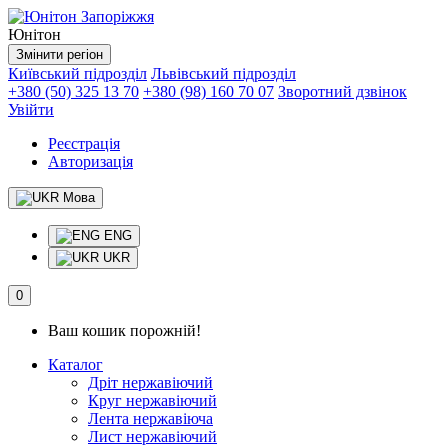
Юнітон
Змінити регіон
Київський підрозділ
Львівський підрозділ
+380 (50) 325 13 70
+380 (98) 160 70 07
Зворотний дзвінок
Увійти
Реєстрація
Авторизація
Мова
ENG
UKR
0
Ваш кошик порожній!
Каталог
Дріт нержавіючий
Круг нержавіючий
Лента нержавіюча
Лист нержавіючий