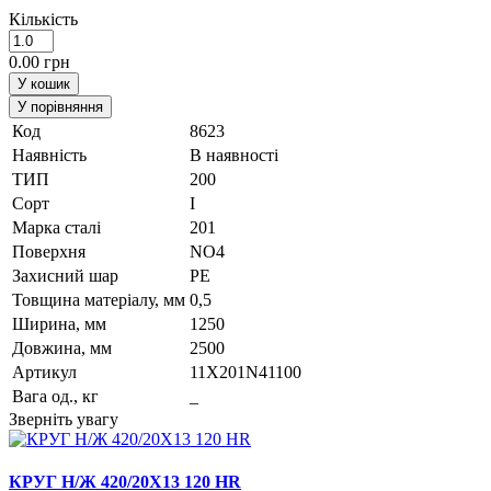
Кількість
0.00 грн
У кошик
У порівняння
Код
8623
Наявність
В наявності
ТИП
200
Сорт
I
Марка сталi
201
Поверхня
NO4
Захисний шар
PE
Товщина матеріалу, мм
0,5
Ширина, мм
1250
Довжина, мм
2500
Артикул
11X201N41100
Вага од., кг
_
Зверніть увагу
КРУГ Н/Ж 420/20Х13 120 HR