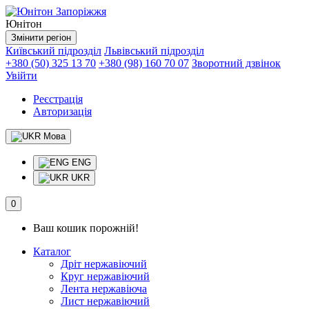
Юнітон
Змінити регіон
Київський підрозділ
Львівський підрозділ
+380 (50) 325 13 70
+380 (98) 160 70 07
Зворотний дзвінок
Увійти
Реєстрація
Авторизація
Мова
ENG
UKR
0
Ваш кошик порожній!
Каталог
Дріт нержавіючий
Круг нержавіючий
Лента нержавіюча
Лист нержавіючий