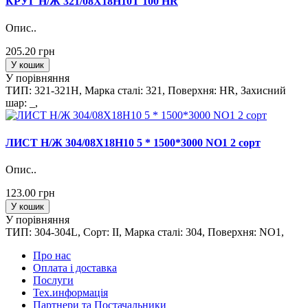
КРУГ Н/Ж 321/08Х18Н10Т 100 HR
Опис..
205.20 грн
У кошик
У порівняння
ТИП: 321-321H, Марка сталi: 321, Поверхня: HR, Захисний
шар: _,
ЛИСТ Н/Ж 304/08Х18Н10 5 * 1500*3000 NO1 2 сорт
Опис..
123.00 грн
У кошик
У порівняння
ТИП: 304-304L, Сорт: II, Марка сталi: 304, Поверхня: NO1,
Про нас
Оплата і доставка
Послуги
Тех.информацiя
Партнери та Постачальники