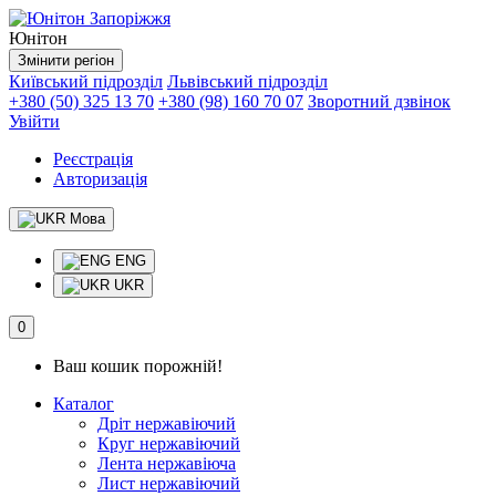
Юнітон
Змінити регіон
Київський підрозділ
Львівський підрозділ
+380 (50) 325 13 70
+380 (98) 160 70 07
Зворотний дзвінок
Увійти
Реєстрація
Авторизація
Мова
ENG
UKR
0
Ваш кошик порожній!
Каталог
Дріт нержавіючий
Круг нержавіючий
Лента нержавіюча
Лист нержавіючий