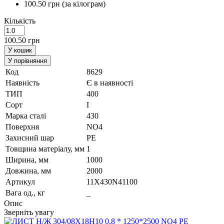
100.50 грн
(за кілограм)
Кількість
100.50 грн
У кошик
У порівняння
Код
8629
Наявність
Є в наявності
ТИП
400
Сорт
I
Марка сталi
430
Поверхня
NO4
Захисний шар
PE
Товщина матеріалу, мм
1
Ширина, мм
1000
Довжина, мм
2000
Артикул
11X430N41100
Вага од., кг
_
Опис
Зверніть увагу